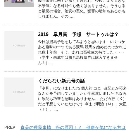
義も限界に来ているとも言われ、今後、より大きな
不景気になる可能性も低くはありません。そうなる
と最悪の場合、治安の悪化、犯罪の増加もあるかも
しれません。その …
2019 皐月賞 予想 サートゥルは？
今日は競馬予想をしてみようと思います いくつか
ある趣味の一つである競馬 競馬を始めたのはかれこ
れ数十年前 そう、あれは高校生の時でした・・・
（学生・未成年は勝ち馬投票券は購入できませ
ん！） …
くだらない新元号の話
「令和」になりましたね 個人的には、改記とか巧来
なんかを予想していましたが全然違いました ちなみ
に改記も巧来も意味はありません。 ただカ行（Ｋ）
だと予想していただけです 今まで明治（Ｍ）、大正
（Ｔ）、 …
PREV
食品の農薬事情 癌の原因！？ 健康が気になる方は