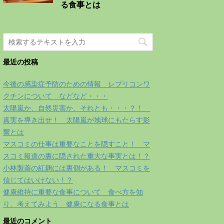
る食事とは
最近の投稿
今後の感染症予防のための情報 レプリコンワ
クチンについて などなど・・・
太陽嵐か、自然災害か、それとも・・・？！
真実を導き出せ！ 太陽嵐が地球にもたらす影
響とは
マスコミの仕事は重要なことを隠すこと！ マ
スコミ報道の裏に隠された重大な事実とは！？
小林製薬の紅麹には裏側がある！ マスコミを
信じてはいけない！？
健康維持に重要な食事について 食べ方を知
り、考えてみよう 健康になる食事とは
最近のコメント