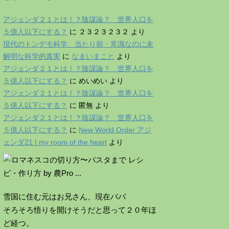
アジェンダ２１とは！？陰謀論？ 世界人口を
５億人以下にする？
に
２３２３２３２
より
現代のトンデモ科学 当たり前・常識なのに未
解明な科学的真実
に
なまいまこと
より
アジェンダ２１とは！？陰謀論？ 世界人口を
５億人以下にする？
に
めいめい
より
アジェンダ２１とは！？陰謀論？ 世界人口を
５億人以下にする？
に
匿無
より
アジェンダ２１とは！？陰謀論？ 世界人口を
５億人以下にする？
に
New World Order アジ
ェンダ21 | my room of the heart
より
雪国に住む元はお兄さん、現在パパ
そろそろ悟りを開けそうだと思って２０年ほ
ど経つ。