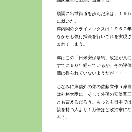
順調に出世街道を歩んだ岸は、１９５
に就いた。
岸内閣のクライマックスは１９６０年
ながらも強行採決を行いこれを実現さ
まれてしまう。
岸はこの「日米安保条約」改定が真に
すでに６０年経っているが、その評価
価は得られていないようだが・・・
ちなみに岸信介の弟の佐藤栄作（岸自
は外務大臣に、そして外孫の安倍晋三
とも言えるだろう。もっとも日本では
親を持つ人より１万倍ほど政治家にな
ろう。