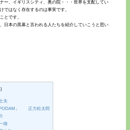
ナー、イギリスシティ、奥の院・・・世界を支配してい
けではなく存在するのは事実です。
ことです。
、日本の黒幕と言われる人たちを紹介していこうと思い
る
]
士夫
PODAM」 正力松太郎
介
一雄