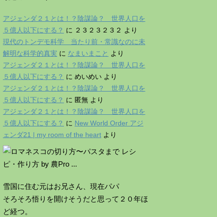
アジェンダ２１とは！？陰謀論？ 世界人口を
５億人以下にする？
に
２３２３２３２
より
現代のトンデモ科学 当たり前・常識なのに未
解明な科学的真実
に
なまいまこと
より
アジェンダ２１とは！？陰謀論？ 世界人口を
５億人以下にする？
に
めいめい
より
アジェンダ２１とは！？陰謀論？ 世界人口を
５億人以下にする？
に
匿無
より
アジェンダ２１とは！？陰謀論？ 世界人口を
５億人以下にする？
に
New World Order アジ
ェンダ21 | my room of the heart
より
雪国に住む元はお兄さん、現在パパ
そろそろ悟りを開けそうだと思って２０年ほ
ど経つ。