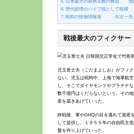
5.
日本最大の新興宗教の教祖 池
6.
歴代総理のパイプ役として暗躍
7.
昭和の怪物情報屋 矢次一夫
戦後最大のフィクサ
児玉誉士夫（こだまよしお）がフィク
ない。児玉は戦時中、上海で海軍航空
し、そこでダイヤモンドやプラチナな
数千億円はくだらないという。その他
産を築きあげていった。
終戦後、軍やGHQの目を逃れて資産
して提供し、１９５５年の自由民主党
盤を作り上げていった。