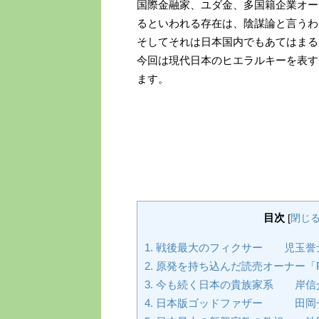
国際金融家、ユダ金、多国籍企業オー
るといわれる存在は、陰謀論と言うわ
そしてそれは日本国内でもあてはまる
今回は現代日本のヒエラルキーを表す
ます。
目次
[
閉じ
1.
戦後最大のフィクサー 児玉誉
2.
原発を持ち込んだ読売オーナー「
3.
今も続く日本の貴族家系 岸信
4.
日本版ゴッドファザー 田岡