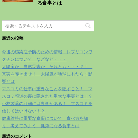
る食事とは
最近の投稿
今後の感染症予防のための情報 レプリコンワ
クチンについて などなど・・・
太陽嵐か、自然災害か、それとも・・・？！
真実を導き出せ！ 太陽嵐が地球にもたらす影
響とは
マスコミの仕事は重要なことを隠すこと！ マ
スコミ報道の裏に隠された重大な事実とは！？
小林製薬の紅麹には裏側がある！ マスコミを
信じてはいけない！？
健康維持に重要な食事について 食べ方を知
り、考えてみよう 健康になる食事とは
最近のコメント