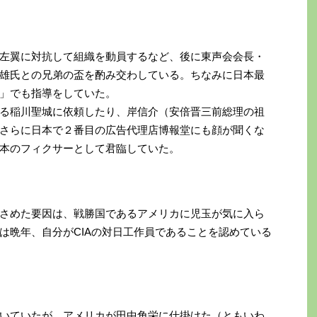
左翼に対抗して組織を動員するなど、後に東声会会長・
雄氏との兄弟の盃を酌み交わしている。ちなみに日本最
」でも指導をしていた。
る稲川聖城に依頼したり、岸信介（安倍晋三前総理の祖
さらに日本で２番目の広告代理店博報堂にも顔が聞くな
本のフィクサーとして君臨していた。
さめた要因は、戦勝国であるアメリカに児玉が気に入ら
は晩年、自分がCIAの対日工作員であることを認めている
いていたが、アメリカが田中角栄に仕掛けた（ともいわ