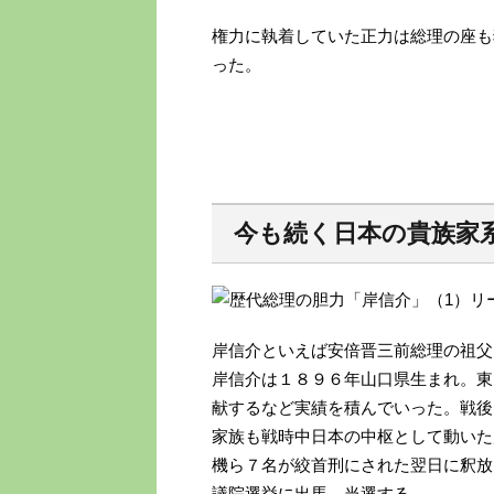
権力に執着していた正力は総理の座も
った。
今も続く日本の貴族
岸信介といえば安倍晋三前総理の祖父
岸信介は１８９６年山口県生まれ。東
献するなど実績を積んでいった。戦後
家族も戦時中日本の中枢として動いた
機ら７名が絞首刑にされた翌日に釈放
議院選挙に出馬、当選する。