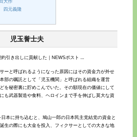
田大作
 四元義隆
ー 児玉誉士夫
サーと呼ばれるようになった原因にはその資金力が外せ
本部の嘱託として「児玉機関」と呼ばれる組織を運営
どを秘密裏に貯めこんでいた。その額現在の価値にして
にも武器製造や食料、ヘロインまで手を伸ばし莫大な資
を日本に持ち込むと、鳩山一郎の日本民主党結党の資金と
誕生の際にも大金を投入、フィクサーとしての大きな地