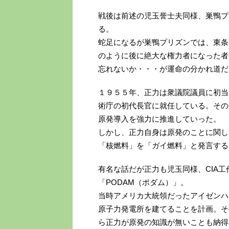
戦後は前述の児玉誉士夫同様、巣鴨プ
る。
蛇足になるが巣鴨プリズンでは、東条
のように後に絶大な権力者になった者
忘れないか・・・が運命の分かれ道だ
１９５５年、正力は衆議院議員に初当
術庁の初代長官に就任している。その
原発導入を強力に推進していった。
しかし、正力自身は原発のことに関し
「核燃料」を「ガイ燃料」と発言する
有名な話だが正力も児玉同様、CIA
「PODAM（ポダム）」。
当時アメリカ大統領だったアイゼンハ
原子力発電所を建てることを計画。そ
ら正力が原発の知識が無いことも納得