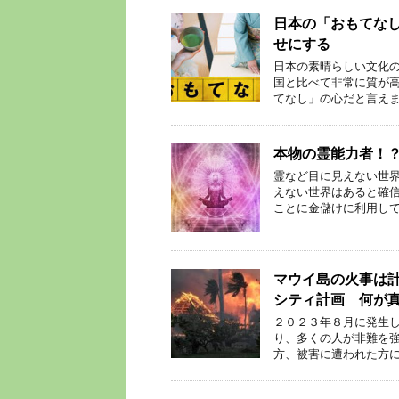
日本の「おもてな
せにする
日本の素晴らしい文化の
国と比べて非常に質が
てなし」の心だと言えま
本物の霊能力者！
霊など目に見えない世界
えない世界はあると確信
ことに金儲けに利用して
マウイ島の火事は
シティ計画 何が
２０２３年８月に発生し
り、多くの人が非難を強
方、被害に遭われた方に