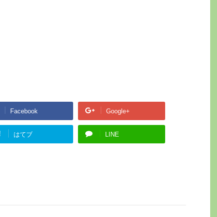
Facebook
Google+
!
はてブ
LINE