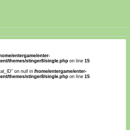
/home/entergame/enter-
ent/themes/stinger8/single.php
on line
15
cat_ID" on null in
/home/entergame/enter-
ent/themes/stinger8/single.php
on line
15