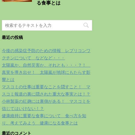
る食事とは
最近の投稿
今後の感染症予防のための情報 レプリコンワ
クチンについて などなど・・・
太陽嵐か、自然災害か、それとも・・・？！
真実を導き出せ！ 太陽嵐が地球にもたらす影
響とは
マスコミの仕事は重要なことを隠すこと！ マ
スコミ報道の裏に隠された重大な事実とは！？
小林製薬の紅麹には裏側がある！ マスコミを
信じてはいけない！？
健康維持に重要な食事について 食べ方を知
り、考えてみよう 健康になる食事とは
最近のコメント