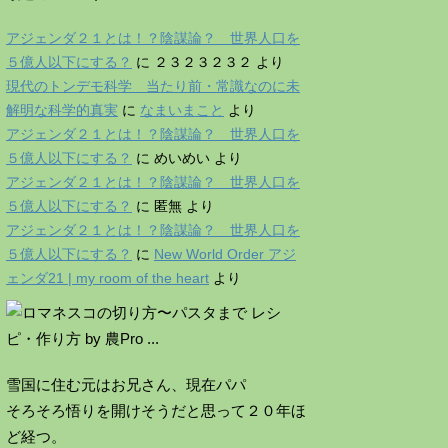
アジェンダ２１とは！？陰謀論？ 世界人口を
５億人以下にする？
に
２３２３２３２
より
現代のトンデモ科学 当たり前・常識なのに未
解明な科学的真実
に
なまいまこと
より
アジェンダ２１とは！？陰謀論？ 世界人口を
５億人以下にする？
に
めいめい
より
アジェンダ２１とは！？陰謀論？ 世界人口を
５億人以下にする？
に
匿無
より
アジェンダ２１とは！？陰謀論？ 世界人口を
５億人以下にする？
に
New World Order アジ
ェンダ21 | my room of the heart
より
雪国に住む元はお兄さん、現在パパ
そろそろ悟りを開けそうだと思って２０年ほ
ど経つ。