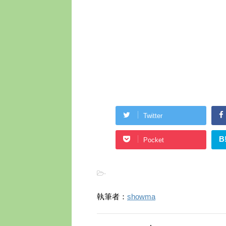
Twitter
B
Pocket
-
執筆者：
showma