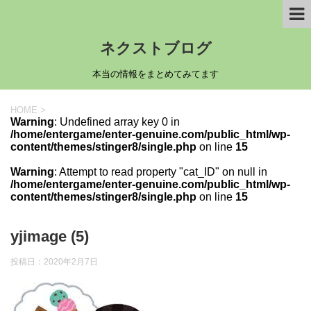
ネクストブログ
本当の情報をまとめてみてます
HOME
>
Warning
: Undefined array key 0 in
/home/entergame/enter-genuine.com/public_html/wp-
content/themes/stinger8/single.php
on line
15
Warning
: Attempt to read property "cat_ID" on null in
/home/entergame/enter-genuine.com/public_html/wp-
content/themes/stinger8/single.php
on line
15
yjimage (5)
投稿日：
2020年2月7日