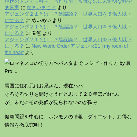
現代のトンデモ科学 当たり前・常識なのに未解明な科学
的真実
に
なまいまこと
より
アジェンダ２１とは！？陰謀論？ 世界人口を５億人以下
にする？
に
めいめい
より
アジェンダ２１とは！？陰謀論？ 世界人口を５億人以下
にする？
に
匿無
より
アジェンダ２１とは！？陰謀論？ 世界人口を５億人以下
にする？
に
New World Order アジェンダ21 | my room of
the heart
より
雪国に住む元はお兄さん、現在パパ
そろそろ悟りを開けそうだと思って２０年ほど経つ。
が、未だにその兆候が見られないのが悩み
健康問題を中心に、ホンモノの情報、ダイエット、お得な
情報を徹底究明！