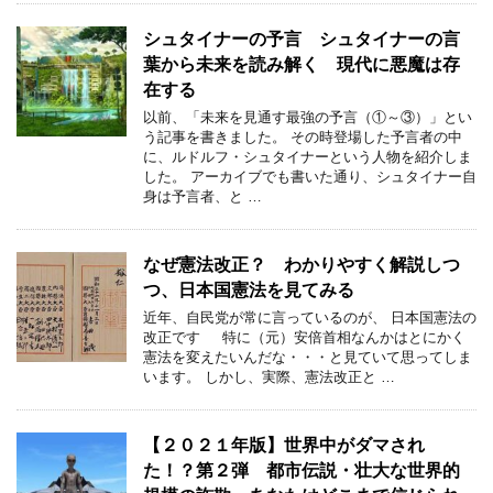
シュタイナーの予言 シュタイナーの言
葉から未来を読み解く 現代に悪魔は存
在する
以前、「未来を見通す最強の予言（①～③）」とい
う記事を書きました。 その時登場した予言者の中
に、ルドルフ・シュタイナーという人物を紹介しま
した。 アーカイブでも書いた通り、シュタイナー自
身は予言者、と …
なぜ憲法改正？ わかりやすく解説しつ
つ、日本国憲法を見てみる
近年、自民党が常に言っているのが、 日本国憲法の
改正です 特に（元）安倍首相なんかはとにかく
憲法を変えたいんだな・・・と見ていて思ってしま
います。 しかし、実際、憲法改正と …
【２０２１年版】世界中がダマされ
た！？第２弾 都市伝説・壮大な世界的