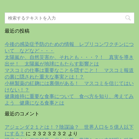
最近の投稿
今後の感染症予防のための情報 レプリコンワクチンにつ
いて などなど・・・
太陽嵐か、自然災害か、それとも・・・？！ 真実を導き
出せ！ 太陽嵐が地球にもたらす影響とは
マスコミの仕事は重要なことを隠すこと！ マスコミ報道
の裏に隠された重大な事実とは！？
小林製薬の紅麹には裏側がある！ マスコミを信じてはい
けない！？
健康維持に重要な食事について 食べ方を知り、考えてみ
よう 健康になる食事とは
最近のコメント
アジェンダ２１とは！？陰謀論？ 世界人口を５億人以下
にする？
に
２３２３２３２
より