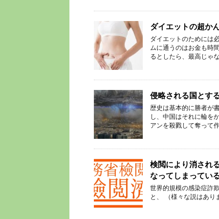
ダイエットの超か
ダイエットのためには必
ムに通うのはお金も時間
るとしたら、最高じゃな
侵略される国とす
歴史は基本的に勝者が書
し、中国はそれに輪を
アンを殺戮して奪って作
検閲により消され
なってしまってい
世界的規模の感染症詐欺
と、 （様々な説はあり