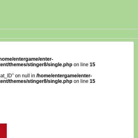
/home/entergame/enter-
ent/themes/stinger8/single.php
on line
15
cat_ID" on null in
/home/entergame/enter-
ent/themes/stinger8/single.php
on line
15