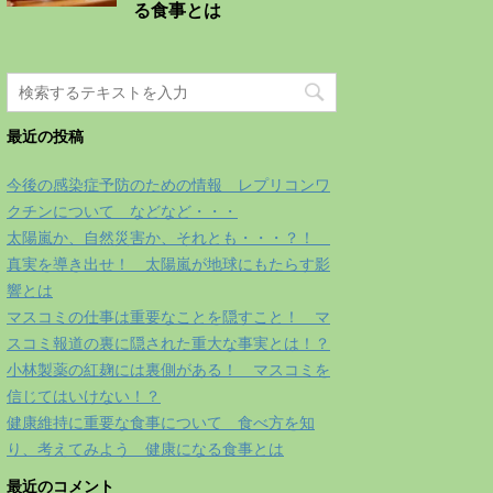
る食事とは
最近の投稿
今後の感染症予防のための情報 レプリコンワ
クチンについて などなど・・・
太陽嵐か、自然災害か、それとも・・・？！
真実を導き出せ！ 太陽嵐が地球にもたらす影
響とは
マスコミの仕事は重要なことを隠すこと！ マ
スコミ報道の裏に隠された重大な事実とは！？
小林製薬の紅麹には裏側がある！ マスコミを
信じてはいけない！？
健康維持に重要な食事について 食べ方を知
り、考えてみよう 健康になる食事とは
最近のコメント