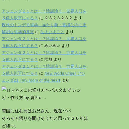
アジェンダ２１とは！？陰謀論？ 世界人口を
５億人以下にする？
に
２３２３２３２
より
現代のトンデモ科学 当たり前・常識なのに未
解明な科学的真実
に
なまいまこと
より
アジェンダ２１とは！？陰謀論？ 世界人口を
５億人以下にする？
に
めいめい
より
アジェンダ２１とは！？陰謀論？ 世界人口を
５億人以下にする？
に
匿無
より
アジェンダ２１とは！？陰謀論？ 世界人口を
５億人以下にする？
に
New World Order アジ
ェンダ21 | my room of the heart
より
雪国に住む元はお兄さん、現在パパ
そろそろ悟りを開けそうだと思って２０年ほ
ど経つ。