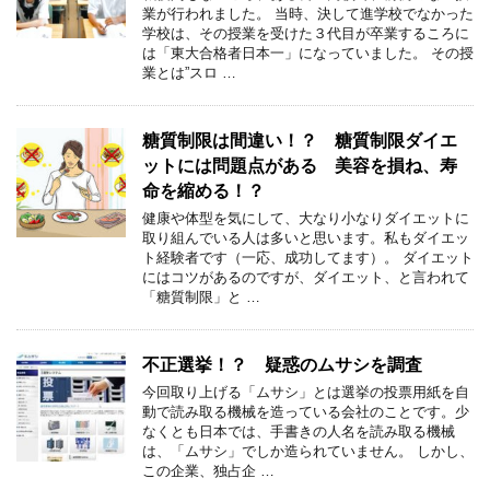
業が行われました。 当時、決して進学校でなかった
学校は、その授業を受けた３代目が卒業するころに
は「東大合格者日本一」になっていました。 その授
業とは”スロ …
糖質制限は間違い！？ 糖質制限ダイエ
ットには問題点がある 美容を損ね、寿
命を縮める！？
健康や体型を気にして、大なり小なりダイエットに
取り組んでいる人は多いと思います。私もダイエッ
ト経験者です（一応、成功してます）。 ダイエット
にはコツがあるのですが、ダイエット、と言われて
「糖質制限」と …
不正選挙！？ 疑惑のムサシを調査
今回取り上げる「ムサシ」とは選挙の投票用紙を自
動で読み取る機械を造っている会社のことです。少
なくとも日本では、手書きの人名を読み取る機械
は、「ムサシ」でしか造られていません。 しかし、
この企業、独占企 …