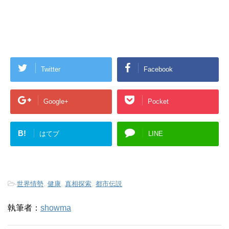
Twitter
Facebook
Google+
Pocket
B!
はてブ
LINE
-
世界情勢
,
健康
,
真相探索
,
都市伝説
執筆者：
showma