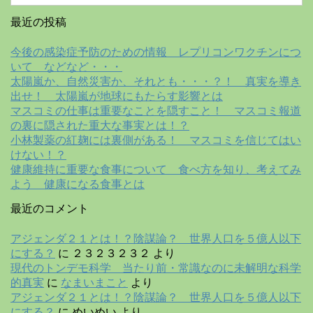
最近の投稿
今後の感染症予防のための情報 レプリコンワクチンにつ
いて などなど・・・
太陽嵐か、自然災害か、それとも・・・？！ 真実を導き
出せ！ 太陽嵐が地球にもたらす影響とは
マスコミの仕事は重要なことを隠すこと！ マスコミ報道
の裏に隠された重大な事実とは！？
小林製薬の紅麹には裏側がある！ マスコミを信じてはい
けない！？
健康維持に重要な食事について 食べ方を知り、考えてみ
よう 健康になる食事とは
最近のコメント
アジェンダ２１とは！？陰謀論？ 世界人口を５億人以下
にする？
に
２３２３２３２
より
現代のトンデモ科学 当たり前・常識なのに未解明な科学
的真実
に
なまいまこと
より
アジェンダ２１とは！？陰謀論？ 世界人口を５億人以下
にする？
に
めいめい
より