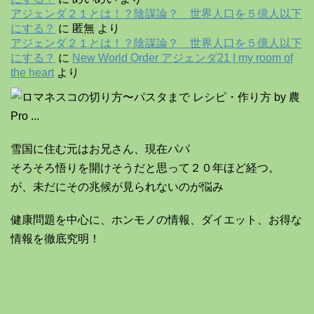
アジェンダ２１とは！？陰謀論？ 世界人口を５億人以下
にする？
に
匿無
より
アジェンダ２１とは！？陰謀論？ 世界人口を５億人以下
にする？
に
New World Order アジェンダ21 | my room of
the heart
より
雪国に住む元はお兄さん、現在パパ
そろそろ悟りを開けそうだと思って２０年ほど経つ。
が、未だにその兆候が見られないのが悩み
健康問題を中心に、ホンモノの情報、ダイエット、お得な
情報を徹底究明！