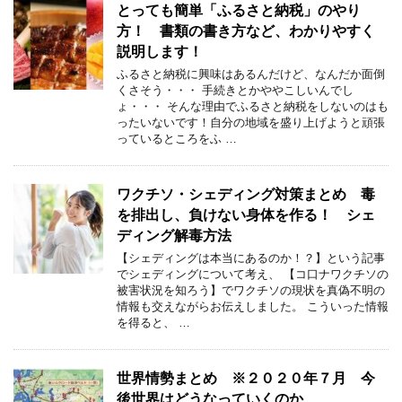
とっても簡単「ふるさと納税」のやり
方！ 書類の書き方など、わかりやすく
説明します！
ふるさと納税に興味はあるんだけど、なんだか面倒
くさそう・・・ 手続きとかややこしいんでし
ょ・・・ そんな理由でふるさと納税をしないのはも
ったいないです！自分の地域を盛り上げようと頑張
っているところをふ …
ワクチソ・シェディング対策まとめ 毒
を排出し、負けない身体を作る！ シェ
ディング解毒方法
【シェディングは本当にあるのか！？】という記事
でシェディングについて考え、 【コ口ナワクチソの
被害状況を知ろう】でワクチソの現状を真偽不明の
情報も交えながらお伝えしました。 こういった情報
を得ると、 …
世界情勢まとめ ※２０２０年７月 今
後世界はどうなっていくのか