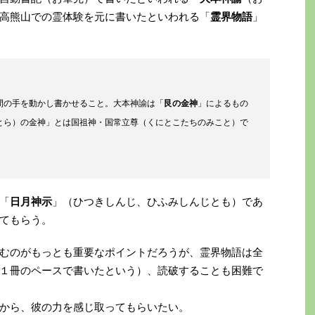
高熊山での霊体験を元に書いたといわれる「
霊界物語
」
間の手を動かし書かせること。大本神諭は「
艮の金神
」によるもの
とら）の金神」とは国祖神・国常立尊（くにとこたちのみこと）で
「
日月神示
」（ひつきしんじ、ひふみしんじとも）であ
てもらう。
むのがもっとも重要なポイントだろうが、霊界物語は全
１冊のペースで書いたという）、読破することも困難で
から、彼の力を感じ取ってもらいたい。