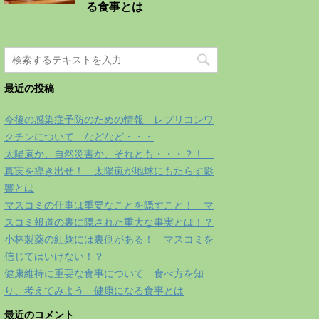
る食事とは
最近の投稿
今後の感染症予防のための情報 レプリコンワ
クチンについて などなど・・・
太陽嵐か、自然災害か、それとも・・・？！
真実を導き出せ！ 太陽嵐が地球にもたらす影
響とは
マスコミの仕事は重要なことを隠すこと！ マ
スコミ報道の裏に隠された重大な事実とは！？
小林製薬の紅麹には裏側がある！ マスコミを
信じてはいけない！？
健康維持に重要な食事について 食べ方を知
り、考えてみよう 健康になる食事とは
最近のコメント