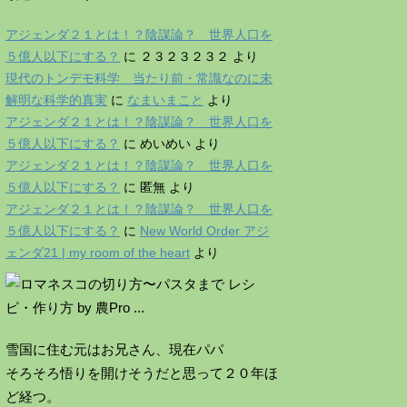
アジェンダ２１とは！？陰謀論？ 世界人口を
５億人以下にする？
に
２３２３２３２
より
現代のトンデモ科学 当たり前・常識なのに未
解明な科学的真実
に
なまいまこと
より
アジェンダ２１とは！？陰謀論？ 世界人口を
５億人以下にする？
に
めいめい
より
アジェンダ２１とは！？陰謀論？ 世界人口を
５億人以下にする？
に
匿無
より
アジェンダ２１とは！？陰謀論？ 世界人口を
５億人以下にする？
に
New World Order アジ
ェンダ21 | my room of the heart
より
雪国に住む元はお兄さん、現在パパ
そろそろ悟りを開けそうだと思って２０年ほ
ど経つ。