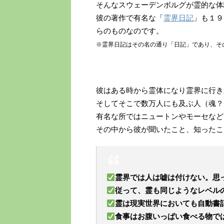
そんなスウェーデンボルグが霊的な体
彼の著作で有名な「
霊界日記
」も１９
らのものなのです。
※霊界日記はその名の通り「日記」であり、そ
彼はある時から霊体になり霊界に行き
そしてそこで数万人にも及ぶ人（魂？
有名な所ではニュートンやモーセなど
その中から彼が聞いたこと、知ったこ
霊界では人は嘘は付けない。思
従って、霊も同じようなレベル
霊は現実世界においても自動書
食事はお腹いっぱい食べる物で