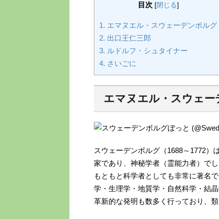
目次
[
閉じる
]
1.
エマヌエル・スウェーデンボルグ
2.
出口王仁三郎
3.
ルドルフ・シュタイナー
4.
さいごに
エマヌエル・スウェー
スウェーデンボルグ（1688～177
家であり、神秘学者（霊能力者）でし
もともと科学者としても非常に著名で
学・生理学・地質学・自然科学・結晶
革新的な発明も数多く行っており、類