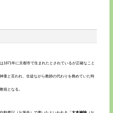
は1871年に京都市で生まれたとされているが正確なこと
神童と言われ、生徒ながら教師の代わりを務めていた時
教祖となる。
自動書記（お筆先）で書いたといわれる「
大本神諭
（お