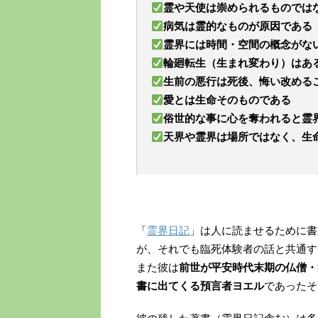
霊や天使は崇められるものでは
病気は霊的なものが原因である
霊界には時間・空間の概念がな
輪廻転生（生まれ変わり）はあ
生前の悪行は死後、悔い改める
愛とは生命そのものである
俗世的な事に心を奪われると霊
天界や霊界は場所ではなく、生
「
霊界日記
」は人に読ませるために書
が、それでも臨死体験者の話と共通す
また彼は
前世が平安時代末期の仏僧・
書に出てくる預言者ヨエル
であったそ