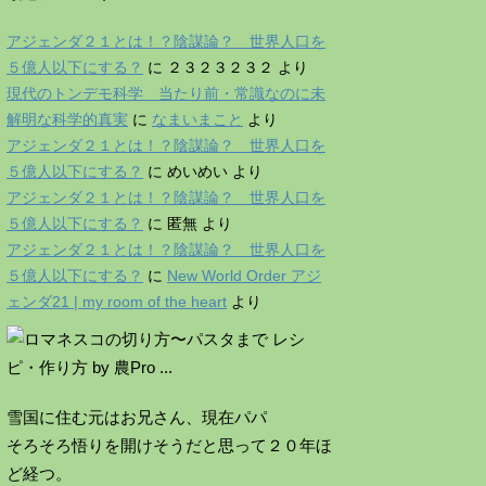
アジェンダ２１とは！？陰謀論？ 世界人口を
５億人以下にする？
に
２３２３２３２
より
現代のトンデモ科学 当たり前・常識なのに未
解明な科学的真実
に
なまいまこと
より
アジェンダ２１とは！？陰謀論？ 世界人口を
５億人以下にする？
に
めいめい
より
アジェンダ２１とは！？陰謀論？ 世界人口を
５億人以下にする？
に
匿無
より
アジェンダ２１とは！？陰謀論？ 世界人口を
５億人以下にする？
に
New World Order アジ
ェンダ21 | my room of the heart
より
雪国に住む元はお兄さん、現在パパ
そろそろ悟りを開けそうだと思って２０年ほ
ど経つ。