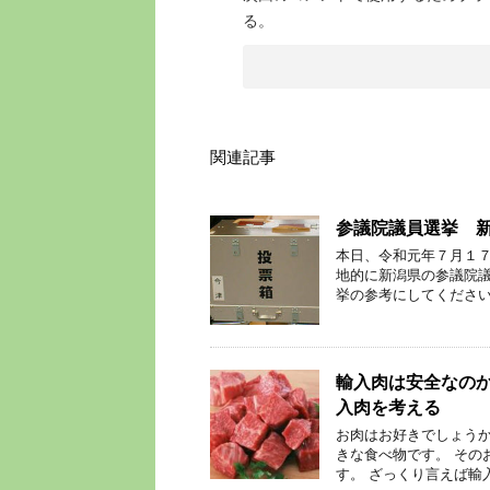
る。
関連記事
参議院議員選挙 
本日、令和元年７月１７
地的に新潟県の参議院議
挙の参考にしてください
輸入肉は安全なの
入肉を考える
お肉はお好きでしょうか
きな食べ物です。 その
す。 ざっくり言えば輸