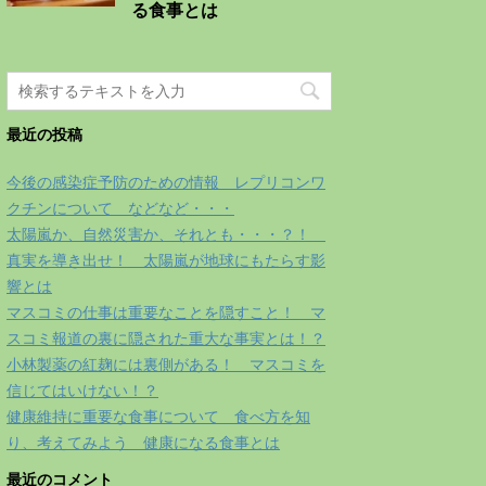
る食事とは
最近の投稿
今後の感染症予防のための情報 レプリコンワ
クチンについて などなど・・・
太陽嵐か、自然災害か、それとも・・・？！
真実を導き出せ！ 太陽嵐が地球にもたらす影
響とは
マスコミの仕事は重要なことを隠すこと！ マ
スコミ報道の裏に隠された重大な事実とは！？
小林製薬の紅麹には裏側がある！ マスコミを
信じてはいけない！？
健康維持に重要な食事について 食べ方を知
り、考えてみよう 健康になる食事とは
最近のコメント