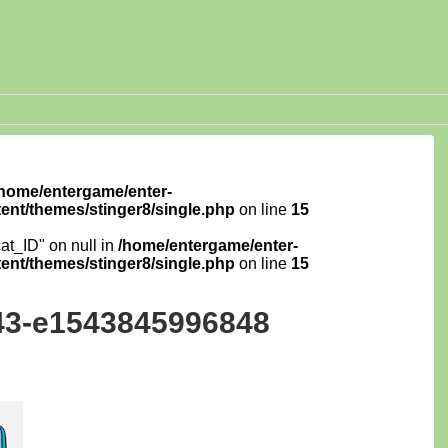
/home/entergame/enter-
ent/themes/stinger8/single.php
on line
15
cat_ID" on null in
/home/entergame/enter-
ent/themes/stinger8/single.php
on line
15
43-e1543845996848