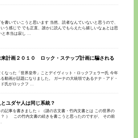
を書いていこうと思います 当然、読者なんていないと思うので、
いう感じで でも正直、誰かに読んでもらえたら嬉しいなぁとは思
いと本当は寂し …
未来計画２０１０ ロック・ステップ計画に騙される
くなった「世界皇帝」ことデイヴィット・ロックフェラー氏 今年
る動画が話題になりました。 ガーナの大統領であるナナ・アド・
ド氏がロックフ …
人とユダヤ人は同じ系統？
の記事を書きました ↓ （謎の古文書・竹内文書とは この世界の
？ ） この竹内文書の続きを書こうと思ったのですが、 その前
…