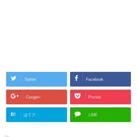
Twitter
Facebook
Google+
Pocket
B!
はてブ
LINE
-