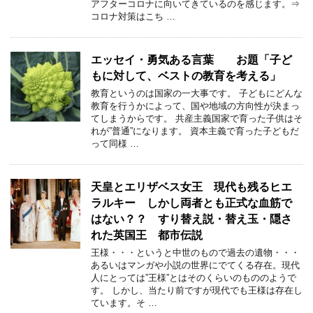
アフターコロナに向いてきているのを感じます。⇒
コロナ対策はこち …
エッセイ・勇気ある言葉 お題「子ど
もに対して、ベストの教育を考える」
教育というのは国家の一大事です。 子どもにどんな
教育を行うかによって、国や地域の方向性が決まっ
てしまうからです。 共産主義国家で育った子供はそ
れが”普通”になります。 資本主義で育った子どもだ
って同様 …
天皇とエリザベス女王 現代も残るヒエ
ラルキー しかし両者とも正式な血筋で
はない？？ すり替え説・替え玉・隠さ
れた英国王 都市伝説
王様・・・というと中世のもので過去の遺物・・・
あるいはマンガや小説の世界にでてくる存在。現代
人にとっては”王様”とはそのくらいのもののようで
す。 しかし、当たり前ですが現代でも王様は存在し
ています。そ …