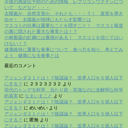
今後の感染症予防のための情報 レプリコンワクチンにつ
いて などなど・・・
太陽嵐か、自然災害か、それとも・・・？！ 真実を導き
出せ！ 太陽嵐が地球にもたらす影響とは
マスコミの仕事は重要なことを隠すこと！ マスコミ報道
の裏に隠された重大な事実とは！？
小林製薬の紅麹には裏側がある！ マスコミを信じてはい
けない！？
健康維持に重要な食事について 食べ方を知り、考えてみ
よう 健康になる食事とは
最近のコメント
アジェンダ２１とは！？陰謀論？ 世界人口を５億人以下
にする？
に
２３２３２３２
より
現代のトンデモ科学 当たり前・常識なのに未解明な科学
的真実
に
なまいまこと
より
アジェンダ２１とは！？陰謀論？ 世界人口を５億人以下
にする？
に
めいめい
より
アジェンダ２１とは！？陰謀論？ 世界人口を５億人以下
にする？
に
匿無
より
アジェンダ２１とは！？陰謀論？ 世界人口を５億人以下