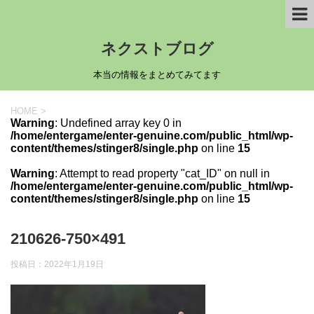
ネクストブログ
本当の情報をまとめてみてます
HOME
>
Warning
: Undefined array key 0 in
/home/entergame/enter-genuine.com/public_html/wp-
content/themes/stinger8/single.php
on line
15
Warning
: Attempt to read property "cat_ID" on null in
/home/entergame/enter-genuine.com/public_html/wp-
content/themes/stinger8/single.php
on line
15
210626-750×491
投稿日：
2022年1月19日