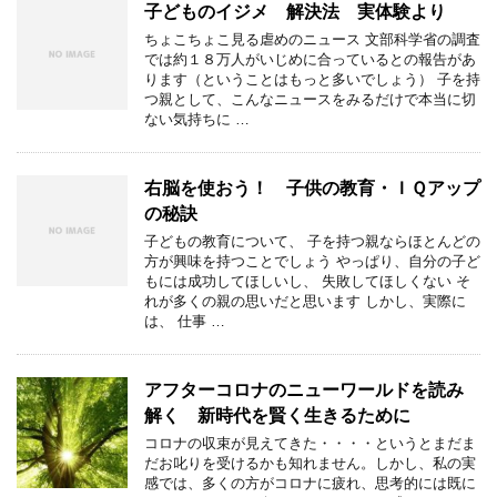
子どものイジメ 解決法 実体験より
ちょこちょこ見る虐めのニュース 文部科学省の調査
では約１８万人がいじめに合っているとの報告があ
ります（ということはもっと多いでしょう） 子を持
つ親として、こんなニュースをみるだけで本当に切
ない気持ちに …
右脳を使おう！ 子供の教育・ＩＱアップ
の秘訣
子どもの教育について、 子を持つ親ならほとんどの
方が興味を持つことでしょう やっぱり、自分の子ど
もには成功してほしいし、 失敗してほしくない そ
れが多くの親の思いだと思います しかし、実際に
は、 仕事 …
アフターコロナのニューワールドを読み
解く 新時代を賢く生きるために
コロナの収束が見えてきた・・・・というとまだま
だお叱りを受けるかも知れません。しかし、私の実
感では、多くの方がコロナに疲れ、思考的には既に