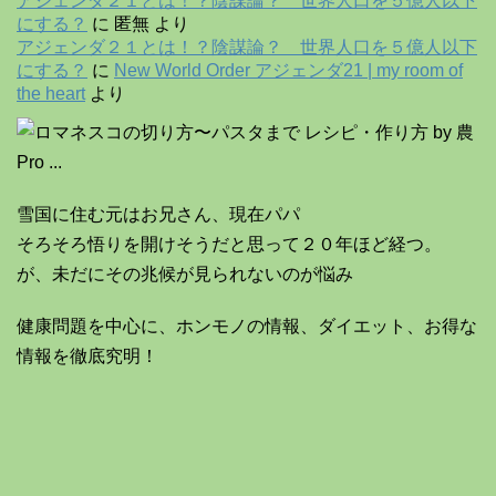
アジェンダ２１とは！？陰謀論？ 世界人口を５億人以下
にする？
に
匿無
より
アジェンダ２１とは！？陰謀論？ 世界人口を５億人以下
にする？
に
New World Order アジェンダ21 | my room of
the heart
より
雪国に住む元はお兄さん、現在パパ
そろそろ悟りを開けそうだと思って２０年ほど経つ。
が、未だにその兆候が見られないのが悩み
健康問題を中心に、ホンモノの情報、ダイエット、お得な
情報を徹底究明！