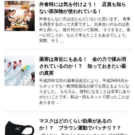
外食時には気を付けよう！ 店員も知ら
ない添加物が使われている！
外食をしない方はほとんどいないと思います。 食事
を用意するのって大変ですし、出来合いのものは意
外と高いし、後片付けだって面倒。 そうすると、食
べに行こうか、なんて考えたこともあるでしょう。
実際、そう …
薬害は身近にもある！ 金の力で揉み消
されているのか！？ 知っておきたい薬
の真実
平成25年12月の薬事法改正により、平成26年6月か
らネットでも一般用医薬品が誰でも買えるようにな
りました。 もちろん、便利になることは非常にあり
がたいことです。私は一回もネットで買ったことは
ありませ …
マスクはどのくらい効果があるの
か！？ ブラウン運動でバッチリ？？