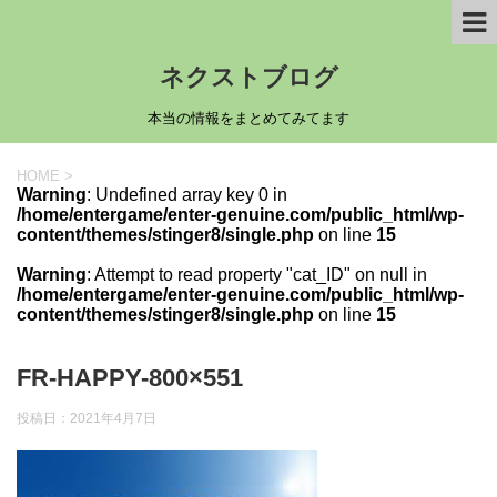
ネクストブログ
本当の情報をまとめてみてます
HOME
>
Warning
: Undefined array key 0 in
/home/entergame/enter-genuine.com/public_html/wp-
content/themes/stinger8/single.php
on line
15
Warning
: Attempt to read property "cat_ID" on null in
/home/entergame/enter-genuine.com/public_html/wp-
content/themes/stinger8/single.php
on line
15
FR-HAPPY-800×551
投稿日：
2021年4月7日