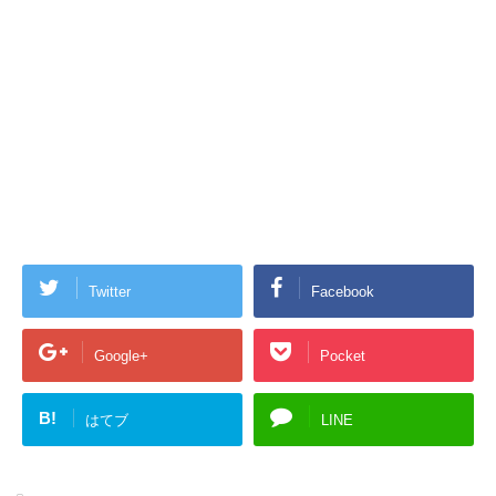
Twitter
Facebook
Google+
Pocket
B!
はてブ
LINE