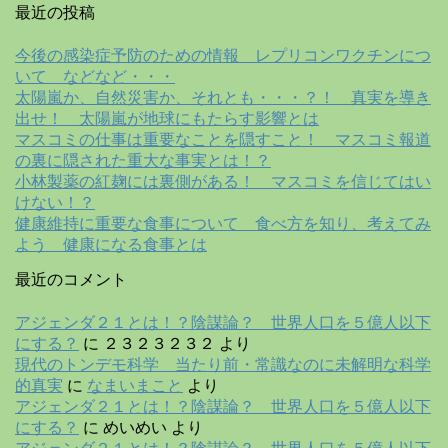
最近の投稿
今後の感染症予防のための情報 レプリコンワクチンにつ
いて などなど・・・
太陽嵐か、自然災害か、それとも・・・？！ 真実を導き
出せ！ 太陽嵐が地球にもたらす影響とは
マスコミの仕事は重要なことを隠すこと！ マスコミ報道
の裏に隠された重大な事実とは！？
小林製薬の紅麹には裏側がある！ マスコミを信じてはい
けない！？
健康維持に重要な食事について 食べ方を知り、考えてみ
よう 健康になる食事とは
最近のコメント
アジェンダ２１とは！？陰謀論？ 世界人口を５億人以下
にする？
に
２３２３２３２
より
現代のトンデモ科学 当たり前・常識なのに未解明な科学
的真実
に
なまいまこと
より
アジェンダ２１とは！？陰謀論？ 世界人口を５億人以下
にする？
に
めいめい
より