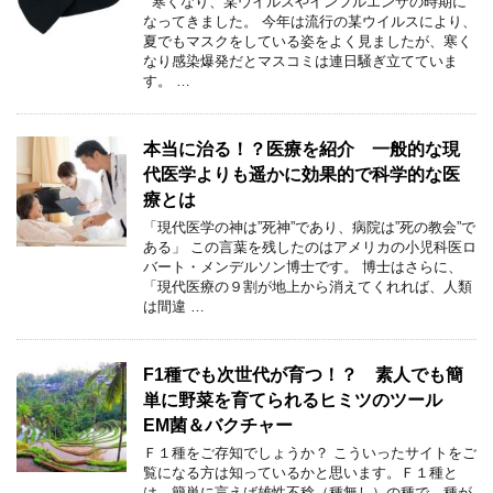
寒くなり、某ウイルスやインフルエンザの時期に
なってきました。 今年は流行の某ウイルスにより、
夏でもマスクをしている姿をよく見ましたが、寒く
なり感染爆発だとマスコミは連日騒ぎ立てていま
す。 …
本当に治る！？医療を紹介 一般的な現
代医学よりも遥かに効果的で科学的な医
療とは
「現代医学の神は”死神”であり、病院は”死の教会”で
ある」 この言葉を残したのはアメリカの小児科医ロ
バート・メンデルソン博士です。 博士はさらに、
「現代医療の９割が地上から消えてくれれば、人類
は間違 …
F1種でも次世代が育つ！？ 素人でも簡
単に野菜を育てられるヒミツのツール
EM菌＆バクチャー
Ｆ１種をご存知でしょうか？ こういったサイトをご
覧になる方は知っているかと思います。Ｆ１種と
は、簡単に言えば雄性不稔（種無し）の種で、種が