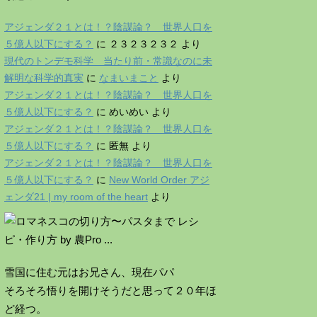
アジェンダ２１とは！？陰謀論？ 世界人口を
５億人以下にする？
に
２３２３２３２
より
現代のトンデモ科学 当たり前・常識なのに未
解明な科学的真実
に
なまいまこと
より
アジェンダ２１とは！？陰謀論？ 世界人口を
５億人以下にする？
に
めいめい
より
アジェンダ２１とは！？陰謀論？ 世界人口を
５億人以下にする？
に
匿無
より
アジェンダ２１とは！？陰謀論？ 世界人口を
５億人以下にする？
に
New World Order アジ
ェンダ21 | my room of the heart
より
雪国に住む元はお兄さん、現在パパ
そろそろ悟りを開けそうだと思って２０年ほ
ど経つ。