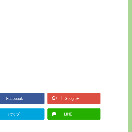
Facebook
Google+
!
はてブ
LINE