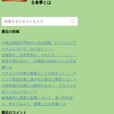
る食事とは
最近の投稿
今後の感染症予防のための情報 レプリコンワ
クチンについて などなど・・・
太陽嵐か、自然災害か、それとも・・・？！
真実を導き出せ！ 太陽嵐が地球にもたらす影
響とは
マスコミの仕事は重要なことを隠すこと！ マ
スコミ報道の裏に隠された重大な事実とは！？
小林製薬の紅麹には裏側がある！ マスコミを
信じてはいけない！？
健康維持に重要な食事について 食べ方を知
り、考えてみよう 健康になる食事とは
最近のコメント