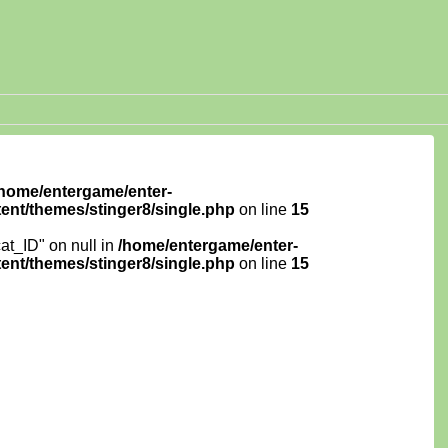
/home/entergame/enter-
ent/themes/stinger8/single.php
on line
15
cat_ID" on null in
/home/entergame/enter-
ent/themes/stinger8/single.php
on line
15