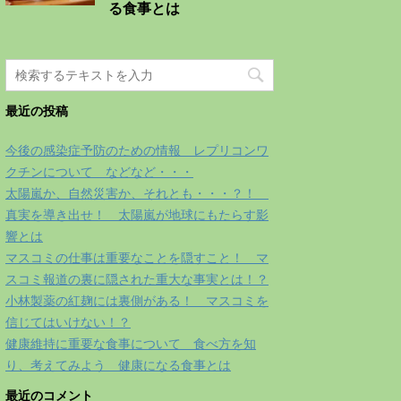
る食事とは
最近の投稿
今後の感染症予防のための情報 レプリコンワ
クチンについて などなど・・・
太陽嵐か、自然災害か、それとも・・・？！
真実を導き出せ！ 太陽嵐が地球にもたらす影
響とは
マスコミの仕事は重要なことを隠すこと！ マ
スコミ報道の裏に隠された重大な事実とは！？
小林製薬の紅麹には裏側がある！ マスコミを
信じてはいけない！？
健康維持に重要な食事について 食べ方を知
り、考えてみよう 健康になる食事とは
最近のコメント