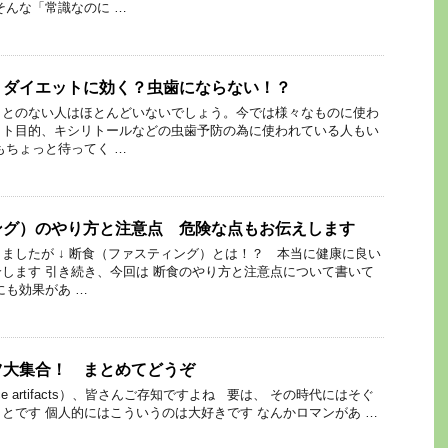
そんな「常識なのに …
 ダイエットに効く？虫歯にならない！？
ことのない人はほとんどいないでしょう。今では様々なものに使わ
ット目的、キシリトールなどの虫歯予防の為に使われている人もい
もちょっと待ってく …
ング）のやり方と注意点 危険な点もお伝えします
ましたが ↓ 断食（ファスティング）とは！？ 本当に健康に良い
します 引き続き、今回は 断食のやり方と注意点について書いて
にも効果があ …
ツ大集合！ まとめてどうぞ
lace artifacts）、皆さんご存知ですよね 要は、 その時代にはそぐ
とです 個人的にはこういうのは大好きです なんかロマンがあ …