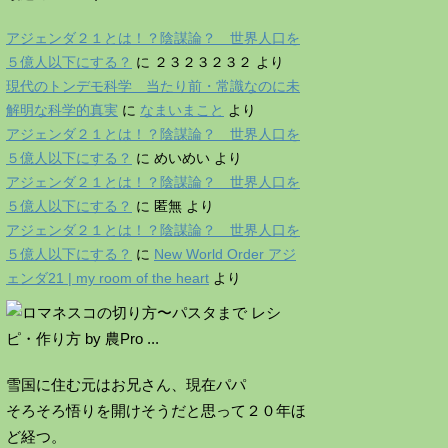
アジェンダ２１とは！？陰謀論？ 世界人口を
５億人以下にする？
に
２３２３２３２
より
現代のトンデモ科学 当たり前・常識なのに未
解明な科学的真実
に
なまいまこと
より
アジェンダ２１とは！？陰謀論？ 世界人口を
５億人以下にする？
に
めいめい
より
アジェンダ２１とは！？陰謀論？ 世界人口を
５億人以下にする？
に
匿無
より
アジェンダ２１とは！？陰謀論？ 世界人口を
５億人以下にする？
に
New World Order アジ
ェンダ21 | my room of the heart
より
雪国に住む元はお兄さん、現在パパ
そろそろ悟りを開けそうだと思って２０年ほ
ど経つ。